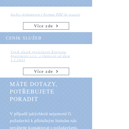
Archiv dokumentů / Formát PDF ke stažení
Více zde
CENÍK SLUŽEB
Ceník služeb společnosti Estepona
Apartments s.r.o. s platností od data
1.1.2021
Více zde
MÁTE DOTAZY,
POTŘEBUJETE
PORADIT
V případě jakýchkoli nejasností či
požadavků k příslušným listinám nás
neváhejte kontaktovat s požadavkem,