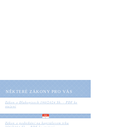
VŠECHNY
DOKUMENTY
PŘEHLEDNĚ NA
JEDNOM MÍSTĚ
Pro snadný přístup k vašim investicím
stáhněte potřebné formuláře,
dokumenty a specifikace. Vše
důležité pro investory naleznete
rychle a přehledně na jednom místě
NĚKTERÉ ZÁKONY PRO VÁS
Zákon o Dluhopisech 190/2024 Sb. - PDF ke
stažení
Zákon o podnikání na kapitálovem trhu
256/2004 Sb. - PDF ke stažení